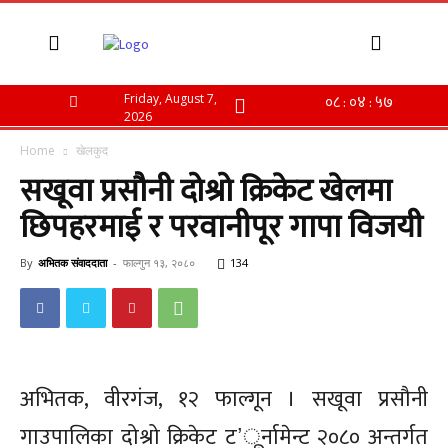
Friday, August 7,
2026
Home
खेलकुद
सखूवा प्रसौनी दोश्रो क्रिकेट खेलमा
छिपहरमाई र परवानीपूर गापा विजयी
By
अभितक संवाददाता
-
फाल्गुन १३, २०८०
134
अभितक, वीरगंज, १२ फाल्गून । सखूवा प्रसौनी
गाउपालिका दोश्रो क्रिकेट ट’ूर्नामेन्ट २०८० अन्तर्गत