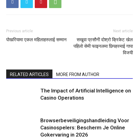
Menu
Menu
Previous article
Next article
समाचार
समाचार
राजनीति
राजनीति
राष्ट्रिय
राष्ट्रिय
स्वास्थ्य
स्वास्थ्य
पोखरियामा एकल महिलाहरुलाई सम्मान
सखूवा प्रसौनी दोश्रो क्रिकेट खेल
पहिलो सेमी फाइनलमा छिपहरमाई गापा
विजयी
जीवनशैली
जीवनशैली
मनोरन्जन
मनोरन्जन
विजनेश
विजनेश
RELATED ARTICLES
MORE FROM AUTHOR
Video News
Video News
अन्तर्राष्ट्रिय
अन्तर्राष्ट्रिय
अन्तर्वार्ता
अन्तर्वार्ता
विचार
विचार
शिक्षा
शिक्षा
The Impact of Artificial Intelligence on
Casino Operations
स्वास्थ्य
स्वास्थ्य
मुख्य समाचार
मुख्य समाचार
अपराध
अपराध
यात्रा
यात्रा
Browserbeveiligingshandleiding Voor
Casinospelers: Bescherm Je Online
Gokervaring in 2026
फिचर
फिचर
कला–साहित्य
कला–साहित्य
प्रवास
प्रवास
मौसम
मौसम