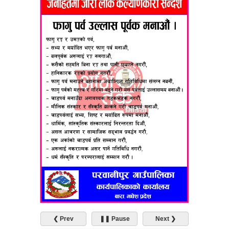
❮ Prev
❚❚ Pause
Next ❯