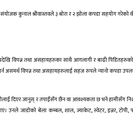
म संयोजक कुनाल श्रीवास्तवले ३ बोरा र २ झोला कपडा सहयोग गरेको 
ेखि विपन्न तथा असहायहरुका साथै आगलागी र बाढी पिडितहरुको घरदै
असमर्थ विपन्न तथा असहायहरुलाई सहज रुपले न्यानो कपडा उपलब्ध ​हो
ी​लाई दिएर जानु​स् र तपाईंसँग छैन वा आवश्यकता छ भने हामीसँग निशुल
​ए। ​उनले जाडो​को बेला कम्बल, शाल, ज्याकेट, स्वेटर,​ इन्नर, ​टोपी,