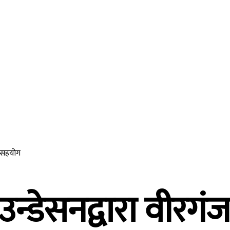
ीवनशैली
मनोरन्जन
विजनेश
अन्तर्राष्ट्रिय
अन
ल सहयोग
उन्डेसनद्वारा वीरग