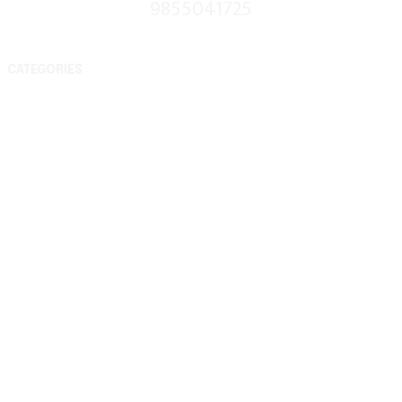
9855041725
CATEGORIES