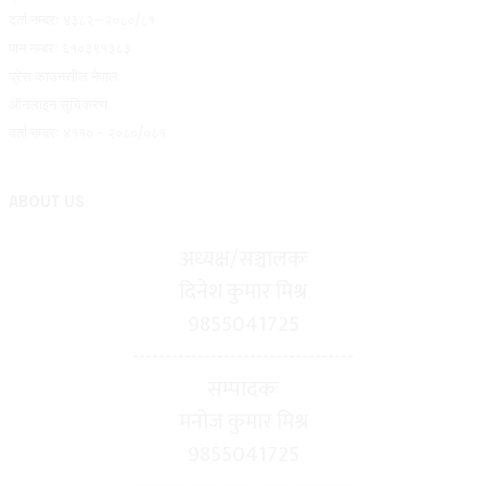
दर्ता नम्बरः ४३८२–२०८०/८१
पान नम्बरः ६१०३९१३८३
प्रेस काउनसील नेपाल
ऑनलाइन सुचिकरण
दर्ता नम्बरः ४११० - २०८०/०८१
ABOUT US
अध्यक्ष/सञ्चालकः
दिनेश कुमार मिश्र
9855041725
----------------------------------
सम्पादकः
मनोज कुमार मिश्र
9855041725