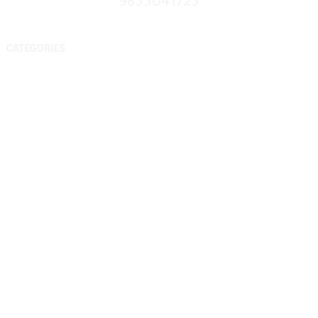
9855041725
CATEGORIES