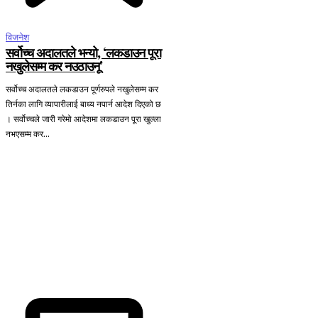
विजनेश
सर्वोच्च अदालतले भन्यो, ‘लकडाउन पूरा
नखुलेसम्म कर नउठाउनू’
सर्वोच्च अदालतले लकडाउन पूर्णरुपले नखुलेसम्म कर
तिर्नका लागि व्यापारीलाई बाध्य नपार्न आदेश दिएको छ
। सर्वोच्चले जारी गरेमो आदेशमा लकडाउन पूरा खुल्ला
नभएसम्म कर...