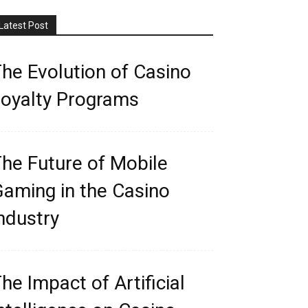
Latest Post
he Evolution of Casino
oyalty Programs
he Future of Mobile
aming in the Casino
ndustry
he Impact of Artificial