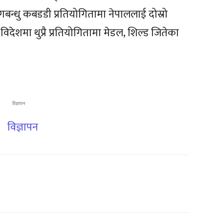
ंगबन्धु कबडडी प्रतियोगितामा नेपाललाई दोस्रो
विदेशमा थुप्रै प्रतियोगितामा मेडल, शिल्ड जितेका
विज्ञापन