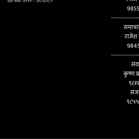
दर्ता नम्बरः ४११० - २०८०/०८१
985
---------------
समाचा
राजेश 
984
---------------
संव
कृष्ण 
९८१
संज
९८५