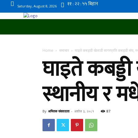
Saturday, August 8, 2026
समाचार
राजनीति
राष्ट्रिय
स्वास्थ्य
Home
समाचार
घाइते कबड्डी खेलाडी सागरप्रति कबड्डी संघ, 
घाइते कबड्डी
स्थानीय र म
By
अभितक संवाददाता
-
अशोज ३, २०८१
87