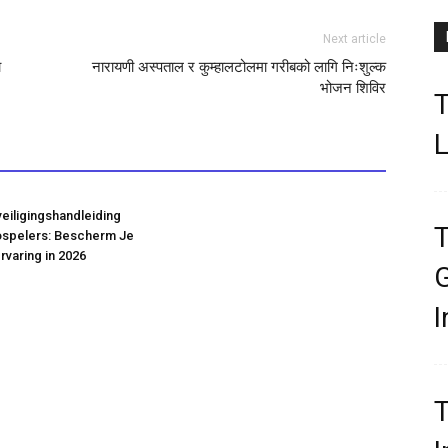
Next article
ा
नारायणी अस्पताल र कुम्हालटोलमा गरीबको लागि निःशुल्क
भोजन शिविर
T
L
iligingshandleiding
T
ospelers: Bescherm Je
rvaring in 2026
G
I
T