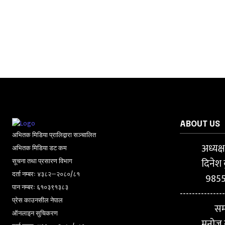
ABOUT US
अभितक मिडिया प्रालिद्वारा सञ्चालित
अध्यक्
अभितक मिडिया डट कम
दिनेश 
सूचना तथा प्रसारण विभाग
दर्ता नम्बरः ४३८२–२०८०/८१
985
पान नम्बरः ६१०३९१३८३
---------------
प्रेस काउनसील नेपाल
सम
ऑनलाइन सुचिकरण
मनोज क