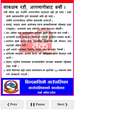
❮ Prev
❚❚ Pause
Next ❯