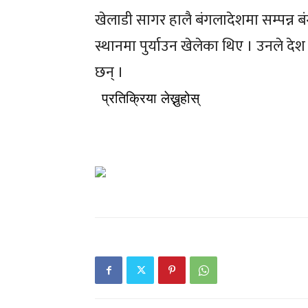
खेलाडी सागर हालै बंगलादेशमा सम्पन्न ब
स्थानमा पुर्याउन खेलेका थिए । उनले देश 
छन् ।
प्रतिक्रिया लेख्नुहोस्