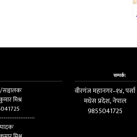
सम्पर्कः
ष/सञ्चालकः
वीरगंज महानगर–१४, पर्सा
कुमार मिश्र
मधेस प्रदेश, नेपाल
5041725
9855041725
-------------------
्पादकः
ुमार मिश्र