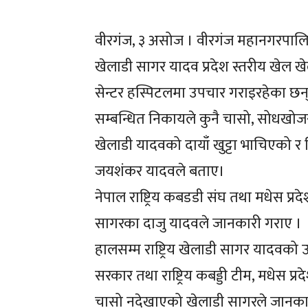
वीरगंज, ३ असोज । वीरगंज महानगरपालिका व
खेलाडी सागर यादव प्रदेश स्तरीय खेल खे
सेन्टर हस्पिटलमा उपचार गराइरहेका छन
सम्बन्धित निकायले कुनै चासो, सोधखोजस
खेलाडी यादवको दायाँ खुट्टा भाचिएको 
जयशंकर यादवले बताए।
नेपाल राष्ट्रिय कबडडी संघ तथा मधेस प्
सागरका दाजु यादवले जानकारी गराए ।
हालसम्म राष्ट्रिय खेलाडी सागर यादवक
सरकार तथा राष्ट्रिय कबड्डी टीम, मधेस 
चासो नदेखाएको खेलाडी सागरले जानका