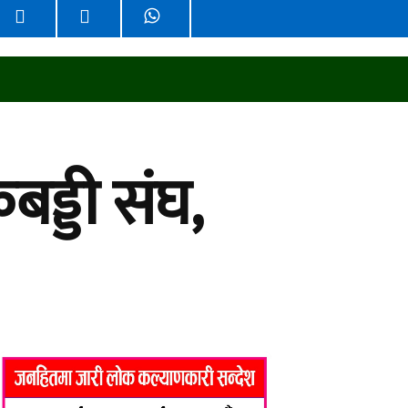
अन्तर्वार्ता
विचार
शिक्षा
स्वास्थ्य
मुख्य समाच
बड्डी संघ,