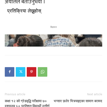
अर्यालले बताउनुभयो ।
प्रतिक्रिया लेख्नुहोस्
विज्ञापन
Menu
Menu
समाचार
समाचार
राजनीति
राजनीति
राष्ट्रिय
राष्ट्रिय
स्वास्थ्य
स्वास्थ्य
Previous article
Next article
जीवनशैली
जीवनशैली
मनोरन्जन
मनोरन्जन
विजनेश
विजनेश
कक्षा १२ को ग्रेडवृद्धि परीक्षामा ७०
भन्सार छलेर भित्र्याइएका सामान बरामद
दशमलव ६० प्रतिशत विद्यार्थी उत्तीर्ण