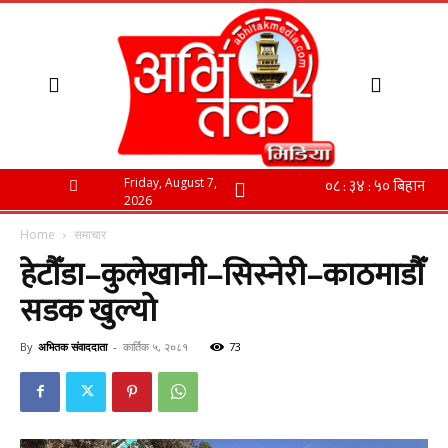
Friday, August 7,
2026
Home
समाचार
हेटौँडा–कुलेखानी–सिस्नेरी–काठमाडौँ
सडक खुल्यो
By
अभितक संवाददाता
-
कार्तिक ५, २०८१
73