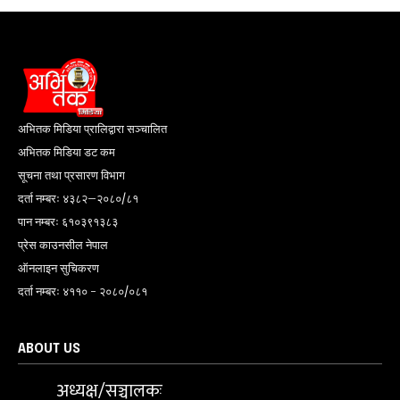
अभितक मिडिया प्रालिद्वारा सञ्चालित
अभितक मिडिया डट कम
सूचना तथा प्रसारण विभाग
दर्ता नम्बरः ४३८२–२०८०/८१
पान नम्बरः ६१०३९१३८३
प्रेस काउनसील नेपाल
ऑनलाइन सुचिकरण
दर्ता नम्बरः ४११० - २०८०/०८१
ABOUT US
अध्यक्ष/सञ्चालकः