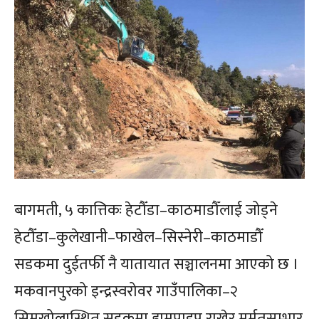
बागमती, ५ कात्तिकः हेटौँडा–काठमाडौँलाई जोड्ने
हेटौँडा–कुलेखानी–फाखेल–सिस्नेरी–काठमाडौँ
सडकमा दुईतर्फी नै यातायात सञ्चालनमा आएको छ ।
मकवानपुरको इन्द्रस्वरोवर गाउँपालिका–२
सिमखोलास्थित सडकमा ह्युमपाइप राखेर मर्मतसम्भार