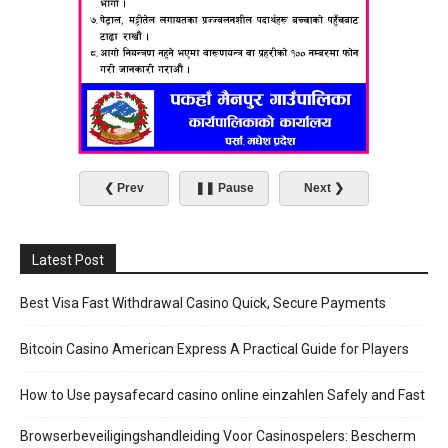
आज बिहान ११ बजेको समाचार
आज बिहान ११ बजेको समाचार
00:58
00:58
कार्यक्रम, चर्चा - परिचर्चा पुरन चन्द्र भट्ट
कार्यक्रम, चर्चा - परिचर्चा पुरन चन्द्र भट्ट
गणपति,सशस्त्र प्रहरी बल १३ नं गण, पर्सा
गणपति,सशस्त्र प्रहरी बल १३ नं गण, पर्सा
35:18
35:18
अर्थमन्त्री खनालसँग निजी क्षेत्रको छलफल : कर
अर्थमन्त्री खनालसँग निजी क्षेत्रको छलफल : कर
दायरा विस्तार र नीतिगत स्थायित्वको माग
दायरा विस्तार र नीतिगत स्थायित्वको माग
14:36
14:36
❮ Prev
❚❚ Pause
Next ❯
Latest Post
Best Visa Fast Withdrawal Casino Quick, Secure Payments
Bitcoin Casino American Express A Practical Guide for Players
How to Use paysafecard casino online einzahlen Safely and Fast
Browserbeveiligingshandleiding Voor Casinospelers: Bescherm