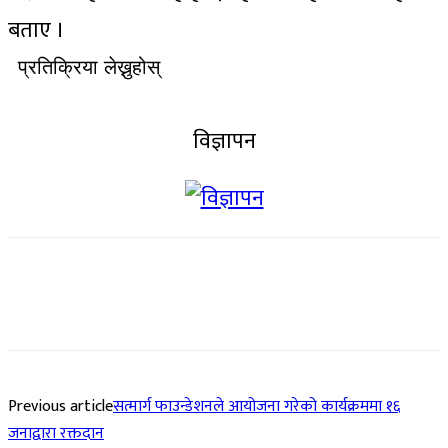
बताए ।
प्रतिक्रिया लेख्नुहोस्
विज्ञापन
Previous article
सत्मार्ग फाउन्डेशनले आयोजना गरेको कार्यक्रममा १६
जनाद्वारा रक्तदान