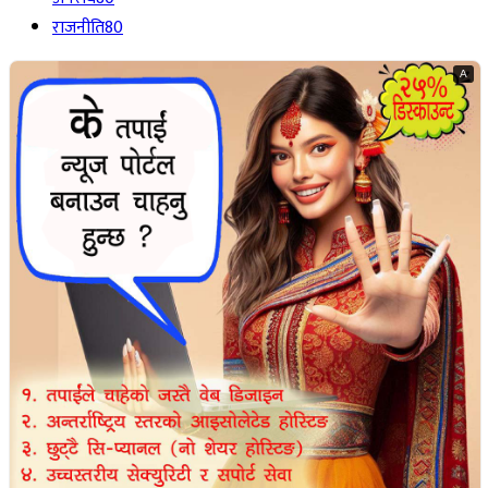
राजनीति
80
A