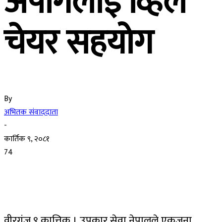
अपांगलाई व्हिल
चेयर सहयोग
By
अभितक संवाददाता
-
कार्तिक ९, २०८१
74
वीरगंज ९ कात्तिक । उपकार सेवा नेपालले एकजना