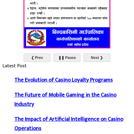
❮ Prev
❚❚ Pause
Next ❯
Latest Post
The Evolution of Casino Loyalty Programs
The Future of Mobile Gaming in the Casino
Industry
The Impact of Artificial Intelligence on Casino
Operations