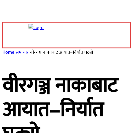
Sunday, August 9, 2026
Home
समाचार
वीरगञ्ज नाकाबाट आयात–निर्यात घट्यो
वीरगञ्ज नाकाबाट
आयात–निर्यात