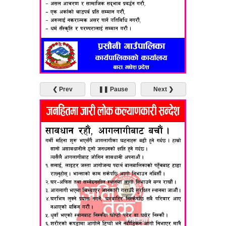
❮ Prev
❚❚ Pause
Next ❯