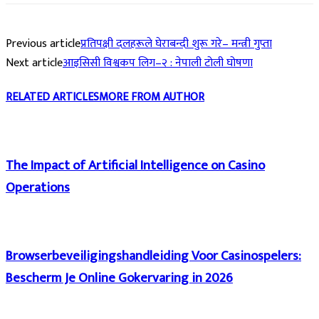
Previous article
प्रतिपक्षी दलहरूले घेराबन्दी शुरू गरे– मन्त्री गुप्ता
Next article
आइसिसी विश्वकप लिग–२ : नेपाली टोली घोषणा
RELATED ARTICLES
MORE FROM AUTHOR
The Impact of Artificial Intelligence on Casino
Operations
Browserbeveiligingshandleiding Voor Casinospelers:
Bescherm Je Online Gokervaring in 2026