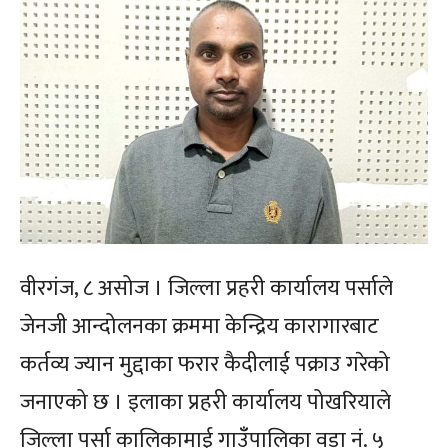
वीरगंज, ८ असोज । जिल्ला प्रहरी कार्यालय पर्साले
जेनजी आन्दोलनका क्रममा केन्द्रिय कारागारबाट
कर्तव्य ज्यान मुद्दाका फरार कैदीलाई पक्राउ गरेको
जनाएको छ । इलाका प्रहरी कार्यालय पोखरियाले
जिल्ला पर्सा कालिकामाई गाउँँपालिका वडा नं. ५