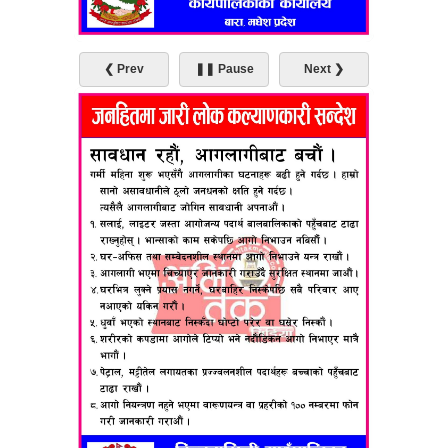
❮ Prev
❚❚ Pause
Next ❯