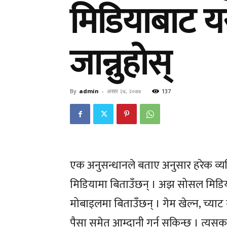
मिडियाबाट य
राष्ट्रिय
राष्ट्रिय
जान्नुहोस्
जीवन
जीवन
By
admin
-
असार २४, २०७७
137
मनोरन
मनोरन
अन्तर्राष
अन्तर्राष
एक अनुसन्धानले बताए अनुसार हरेक व्यक
मिडियामा बिताउँछन् । अझ सोसल मिडिया
अन्तर्वा
अन्तर्वा
मोबाइलमा बिताउँछन् । गेम खेल्न, च्याट 
पैसा समेत आम्दानी गर्न सकिन्छ । त्यसका