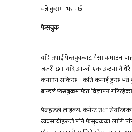
शिक्षा
शिक्षा
भन्ने कुरामा भर पर्छ ।
फेसबुक
मुख्य
मुख्य
अपरा
अपरा
यदि तपाईं फेसबुकबाट पैसा कमाउन चाहनु
जरुरी छ । यदि आफ्नो एकाउन्टमा नै धेरै
फिचर
फिचर
कमाउन सकिन्छ । कति कमाई हुन्छ भन्ने 
प्रतिक्रिया ले
प्रतिक्रिया ले
ब्रान्डले फेसबुकमार्फत विज्ञापन गरिरहेका 
कला–स
कला–स
पेजहरूले लाइक्स, कमेन्ट तथा सेयरिङका
व्यवसायीहरूले पनि फेसुबकका लागि पनि प
प्रवास
प्रवास