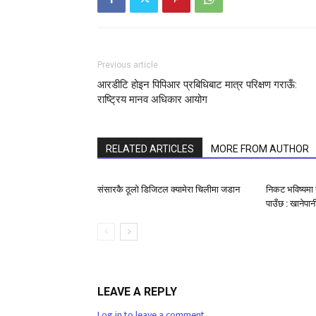
Previous article
आरडीटि होइन पिपिआर प्रबिधिबाट मात्र परिक्षण गराऊँ:
राष्ट्रिय मानव अधिकार आयोग
RELATED ARTICLES
MORE FROM AUTHOR
संसारकै ठूलो डिजिटल क्यामेरा चिलीमा जडान
निकट भविष्यमा 
पाउँछ : खानेपान
LEAVE A REPLY
Log in to leave a comment