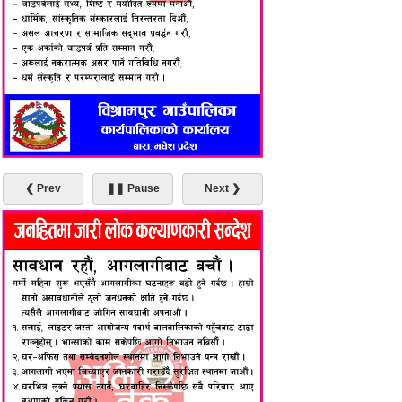
❮ Prev
❚❚ Pause
Next ❯