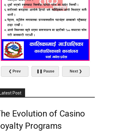
❮ Prev
❚❚ Pause
Next ❯
Latest Post
he Evolution of Casino
oyalty Programs