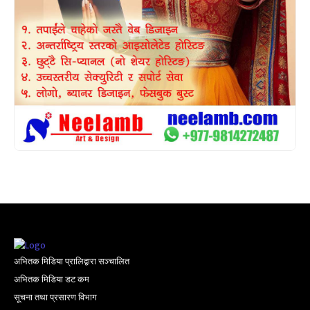
अभितक मिडिया प्रालिद्वारा सञ्चालित
अभितक मिडिया डट कम
सूचना तथा प्रसारण विभाग