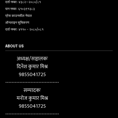
दर्ता नम्बरः ४३८२–२०८०/८१
पान नम्बरः ६१०३९१३८३
प्रेस काउनसील नेपाल
ऑनलाइन सुचिकरण
दर्ता नम्बरः ४११० - २०८०/०८१
ABOUT US
अध्यक्ष/सञ्चालकः
दिनेश कुमार मिश्र
9855041725
----------------------------------
सम्पादकः
मनोज कुमार मिश्र
9855041725
----------------------------------