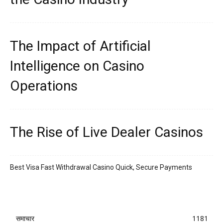
The Impact of Artificial
Intelligence on Casino
Operations
The Rise of Live Dealer Casinos
Best Visa Fast Withdrawal Casino Quick, Secure Payments
समाचार
1181