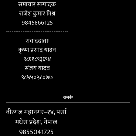
समाचार सम्पादक
राजेश कुमार मिश्र
9845866125
----------------------------------
संवाददाताः
कृष्ण प्रसाद यादव
९८११८९३६९४
संजय यादव
९८५५०५८०७७
सम्पर्कः
वीरगंज महानगर–१४, पर्सा
मधेस प्रदेश, नेपाल
9855041725