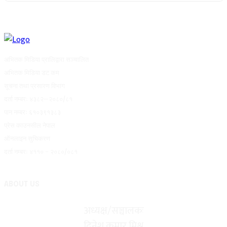
अभितक मिडिया प्रालिद्वारा सञ्चालित
अभितक मिडिया डट कम
सूचना तथा प्रसारण विभाग
दर्ता नम्बरः ४३८२–२०८०/८१
पान नम्बरः ६१०३९१३८३
प्रेस काउनसील नेपाल
ऑनलाइन सुचिकरण
दर्ता नम्बरः ४११० - २०८०/०८१
ABOUT US
अध्यक्ष/सञ्चालकः
दिनेश कुमार मिश्र