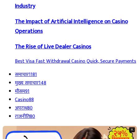
Industry
The Impact of Artificial Intelligence on Casino
Operations
The Rise of Live Dealer Casinos
Best Visa Fast Withdrawal Casino Quick, Secure Payments
समाचार
1181
मुख्य समाचार
148
मौसम
91
Casino
88
अपराध
80
राजनीति
80
A