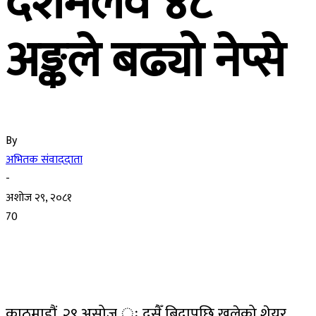
दशमलव ४८
अङ्कले बढ्यो नेप्से
By
अभितक संवाददाता
-
अशोज २९, २०८१
70
काठमाडौं, २९ असोज ः दसैँ बिदापछि खुलेको शेयर