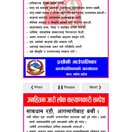
❮ Prev
❚❚ Pause
Next ❯