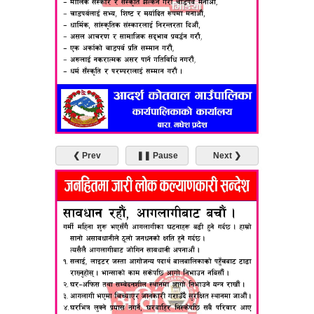
❮ Prev
❚❚ Pause
Next ❯