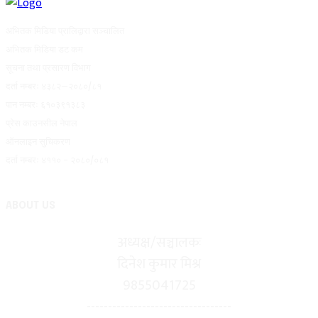
अभितक मिडिया प्रालिद्वारा सञ्चालित
अभितक मिडिया डट कम
सूचना तथा प्रसारण विभाग
दर्ता नम्बरः ४३८२–२०८०/८१
पान नम्बरः ६१०३९१३८३
प्रेस काउनसील नेपाल
ऑनलाइन सुचिकरण
दर्ता नम्बरः ४११० - २०८०/०८१
ABOUT US
अध्यक्ष/सञ्चालकः
दिनेश कुमार मिश्र
9855041725
----------------------------------