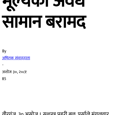
मूल्यको अवैध
सामान बरामद
By
अभितक संवाददाता
-
अशोज ३०, २०८१
85
वीरगंज, ३० असोज । सशस्त्र प्रहरी बल, पर्साले मंगलवार