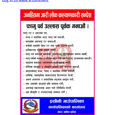
Log in to leave a comment