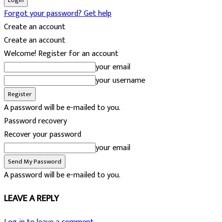
Forgot your password? Get help
Create an account
Create an account
Welcome! Register for an account
your email
your username
A password will be e-mailed to you.
Password recovery
Recover your password
your email
A password will be e-mailed to you.
LEAVE A REPLY