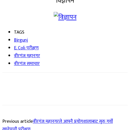
विज्ञापन
TAGS
Birgunj
E. Coli परीक्षण​
वीरगंज महानगर​
वीरगंज समाचार
Previous article
वीरगंज महानगरले आफ्नै प्रयोगशालाबाट सुरु गर्यो
खानेपानी परीक्षण