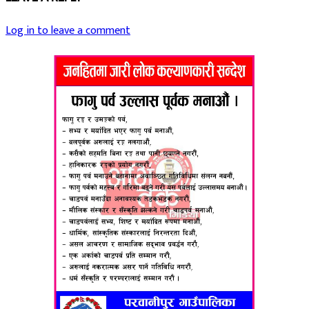
Log in to leave a comment