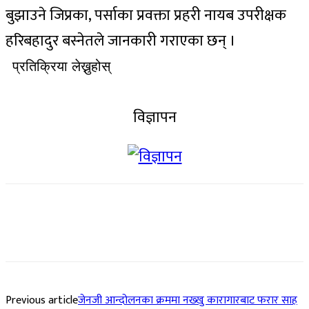
बुझाउने जिप्रका, पर्साका प्रवक्ता प्रहरी नायब उपरीक्षक
हरिबहादुर बस्नेतले जानकारी गराएका छन् ।
प्रतिक्रिया लेख्नुहोस्
विज्ञापन
Previous article
जेनजी आन्दोलनका क्रममा नख्खु कारागारबाट फरार साह