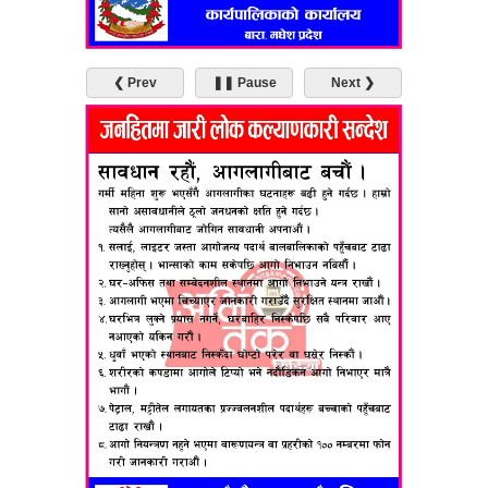
❮ Prev
❚❚ Pause
Next ❯