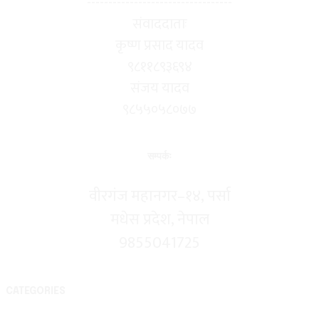
----------------------------------
संवाददाताः
कृष्ण प्रसाद यादव
९८११८९३६९४
संजय यादव
९८५५०५८०७७
सम्पर्कः
वीरगंज महानगर–१४, पर्सा
मधेस प्रदेश, नेपाल
9855041725
CATEGORIES