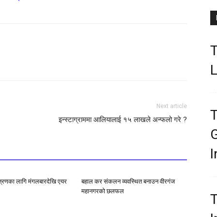
छलफल : कर दायरा विस्तार र नीतिगत
छलफल : कर दायरा विस्तार र नीतिगत
स्थायित्वको माग
14:36
स्थायित्वको माग
14:36
T
L
Next article
T
इन्स्टाग्राममा आलियालाई १५ लाखले अन्फलो गरे ?
G
I
्त्रणका लागि मंगलबारदेखि एयर
बहाल कर संकलन व्यवस्थित बनाउन वीरगंज
महानगरको छलफल
T