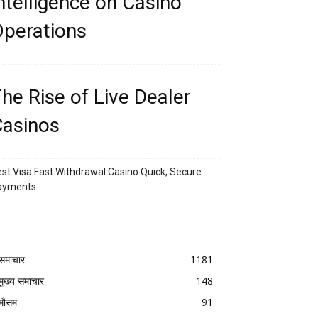
ntelligence on Casino
perations
he Rise of Live Dealer
asinos
st Visa Fast Withdrawal Casino Quick, Secure
ayments
समाचार
1181
मुख्य समाचार
148
मौसम
91