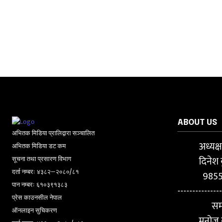
ABOUT US
अभितक मिडिया प्रालिद्वारा सञ्चालित
अध्यक्
अभितक मिडिया डट कम
दिनेश 
सूचना तथा प्रसारण विभाग
दर्ता नम्बरः ४३८२–२०८०/८१
985
पान नम्बरः ६१०३९१३८३
---------------
प्रेस काउनसील नेपाल
सम
ऑनलाइन सुचिकरण
मनोज क