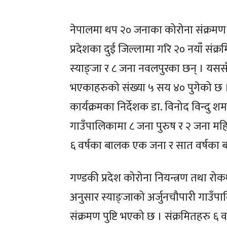
नेपालमा थप २० जनाका कोरोना संक्रमण 
शिक्षा
शिक्षा
प्रदेशका दुई जिल्लामा गरि २० नयाँ संक्
स्याङ्जा र ८ जना नवलपुरका छन् । यससँगै
मुख्य
मुख्य
भएकाहरुको संख्या ५ सय ४० पुगेको छ । 
कार्यक्रमका निर्देशक डा. विनोद विन्दु श
अपरा
अपरा
गाउँपालिकामा ८ जना पुरुष र २ जना महि
६ वर्षका बालक एक जना र सात वर्षका
फिचर
फिचर
प्रतिक्रिया ले
प्रतिक्रिया ले
गण्डकी प्रदेश कोरोना नियन्त्रण तथा रोकथ
अनुसार स्याङ्जाको अर्जुनचौपारी गाउँप
कला–स
कला–स
संक्रमण पुष्टि भएको छ । संक्रमितहरु 