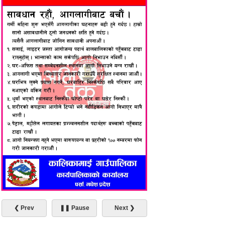
❮ Prev
❚❚ Pause
Next ❯