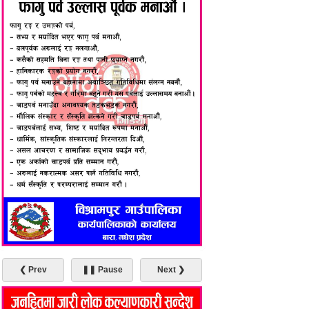
❮ Prev
❚❚ Pause
Next ❯