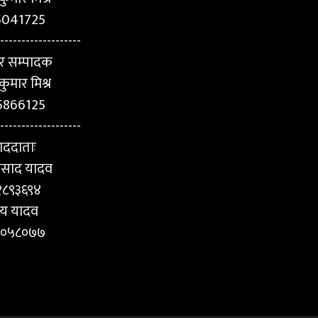
5041725
-------------------
र सम्पादक
कुमार मिश्र
5866125
-------------------
ाददाताः
प्रसाद यादव
१८९३६९४
य यादव
५०५८०७७