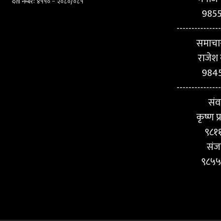
दर्ता नम्बरः ४११० - २०८०/०८१
985
---------------
समाचा
राजेश 
984
---------------
संव
कृष्ण 
९८१
संज
९८५