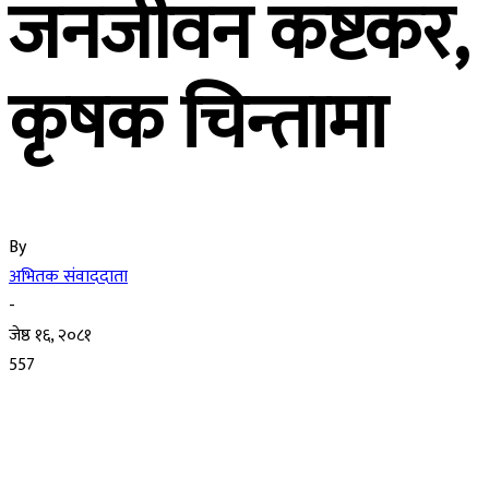
जनजीवन कष्टकर,
कृषक चिन्तामा
By
अभितक संवाददाता
-
जेष्ठ १६, २०८१
557