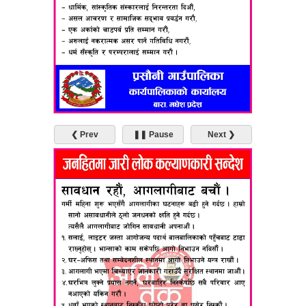
❮ Prev
❚❚ Pause
Next ❯