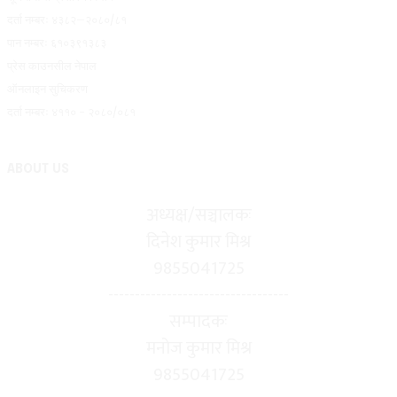
दर्ता नम्बरः ४३८२–२०८०/८१
पान नम्बरः ६१०३९१३८३
प्रेस काउनसील नेपाल
ऑनलाइन सुचिकरण
दर्ता नम्बरः ४११० - २०८०/०८१
ABOUT US
अध्यक्ष/सञ्चालकः
दिनेश कुमार मिश्र
9855041725
----------------------------------
सम्पादकः
मनोज कुमार मिश्र
9855041725