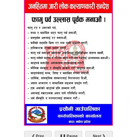
❮ Prev
❚❚ Pause
Next ❯