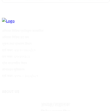
अभितक मिडिया प्रालिद्वारा सञ्चालित
अभितक मिडिया डट कम
सूचना तथा प्रसारण विभाग
दर्ता नम्बरः ४३८२–२०८०/८१
पान नम्बरः ६१०३९१३८३
प्रेस काउनसील नेपाल
ऑनलाइन सुचिकरण
दर्ता नम्बरः ४११० - २०८०/०८१
ABOUT US
अध्यक्ष/सञ्चालकः