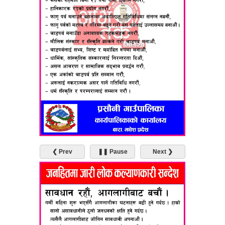
❮ Prev
❚❚ Pause
Next ❯