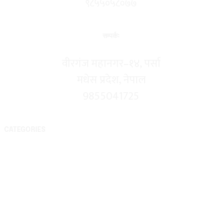
९८५५०५८०७७
सम्पर्कः
वीरगंज महानगर–१४, पर्सा
मधेस प्रदेश, नेपाल
9855041725
CATEGORIES