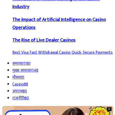
Industry
The Impact of Artificial Intelligence on Casino
Operations
The Rise of Live Dealer Casinos
Best Visa Fast Withdrawal Casino Quick, Secure Payments
समाचार
1181
मुख्य समाचार
148
मौसम
91
Casino
88
अपराध
80
राजनीति
80
A