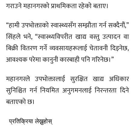
गराउने महानगरको प्राथमिकता रहेको बताए।
“हामी उपभोक्ताको स्वास्थ्यसँग सम्झौता गर्न सक्दैनौं,”
सिंहले भने, “स्वास्थ्यविपरीत खाद्य वस्तु उत्पादन वा
बिक्री वितरण गर्ने व्यवसायहरूलाई चेतावनी दिइनेछ,
Menu
Menu
आवश्यक परेमा कानुनी कारबाही पनि गरिनेछ।”
समाचार
समाचार
राजनीति
राजनीति
राष्ट्रिय
राष्ट्रिय
स्वास्थ्य
स्वास्थ्य
महानगरले उपभोक्तालाई सुरक्षित खाद्य अधिकार
सुनिश्चित गर्न नियमित अनुगमनलाई निरन्तरता दिने
जीवनशैली
जीवनशैली
मनोरन्जन
मनोरन्जन
विजनेश
विजनेश
बताएको छ।
Video News
Video News
अन्तर्राष्ट्रिय
अन्तर्राष्ट्रिय
अन्तर्वार्ता
अन्तर्वार्ता
विचार
विचार
शिक्षा
शिक्षा
प्रतिक्रिया लेख्नुहोस्