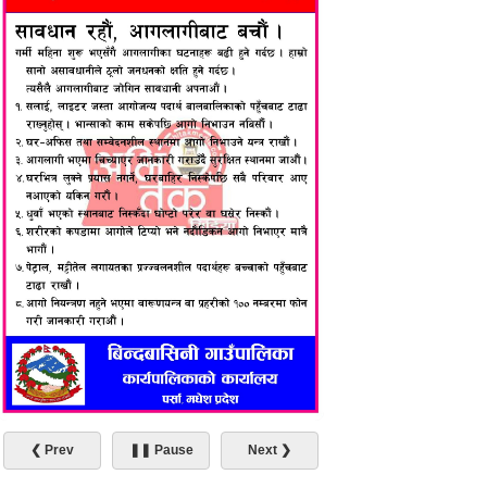
❮ Prev
❚❚ Pause
Next ❯