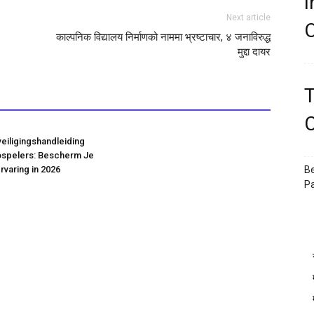
I
Next article
O
काल्पनिक विद्यालय निर्माणको नाममा भ्रष्टाचार, ४ जनाविरुद्ध
मुद्दा दायर
T
C
iligingshandleiding
ospelers: Bescherm Je
rvaring in 2026
Be
P