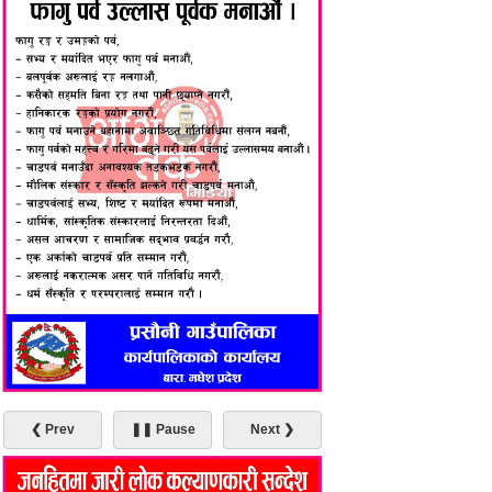
❮ Prev
❚❚ Pause
Next ❯