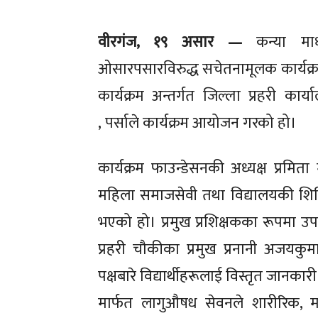
वीरगंज, १९ असार —
कन्या मा
शिक्षा
शिक्षा
ओसारपसारविरुद्ध सचेतनामूलक कार्यक्
कार्यक्रम अन्तर्गत जिल्ला प्रहरी कार
मुख्य
मुख्य
,
पर्साले
​कार्यक्रम आयोजन गरको हो
।
अपरा
अपरा
कार्यक्रम फाउन्डेसनकी अध्यक्ष प्रमित
महिला समाजसेवी तथा विद्यालयकी शिक्षि
भएको हो। प्रमुख प्रशिक्षकका रूपमा उपस
फिचर
फिचर
प्रतिक्रिया ले
प्रतिक्रिया ले
प्रहरी चौकीका प्रमुख प्रनानी अजयकुमा
पक्षबारे विद्यार्थीहरूलाई विस्तृत जानका
कला–स
कला–स
मार्फत लागुऔषध सेवनले शारीरिक, म