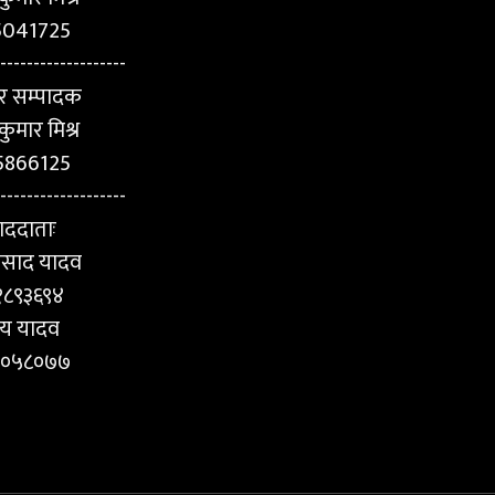
5041725
-------------------
र सम्पादक
कुमार मिश्र
5866125
-------------------
ाददाताः
प्रसाद यादव
१८९३६९४
य यादव
५०५८०७७