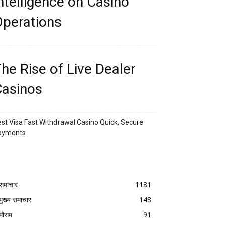
ntelligence on Casino
perations
he Rise of Live Dealer
asinos
st Visa Fast Withdrawal Casino Quick, Secure
ayments
समाचार
1181
मुख्य समाचार
148
मौसम
91