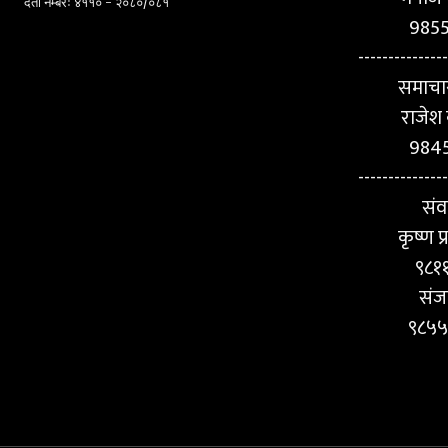
दर्ता नम्बरः ४११० - २०८०/०८१
985
---------------
समाचा
राजेश 
984
---------------
संव
कृष्ण 
९८१
संज
९८५