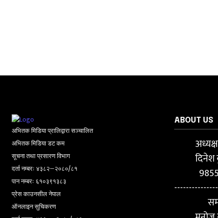
ABOUT US
अभितक मिडिया प्रालिद्वारा सञ्चालित
अध्यक्
अभितक मिडिया डट कम
दिनेश 
सूचना तथा प्रसारण विभाग
दर्ता नम्बरः ४३८२–२०८०/८१
985
पान नम्बरः ६१०३९१३८३
---------------
प्रेस काउनसील नेपाल
सम
ऑनलाइन सुचिकरण
मनोज क