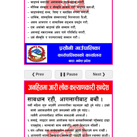
❮ Prev
❚❚ Pause
Next ❯