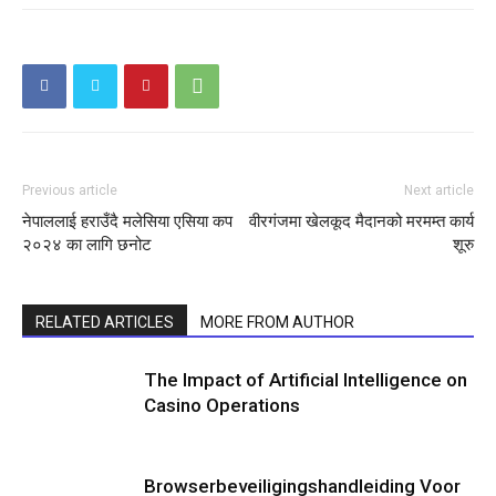
Menu
Menu
समाचार
समाचार
राजनीति
राजनीति
राष्ट्रिय
राष्ट्रिय
स्वास्थ्य
स्वास्थ्य
Previous article
Next article
नेपाललाई हराउँदै मलेसिया एसिया कप
वीरगंजमा खेलकूद मैदानको मरमम्त कार्य
२०२४ का लागि छनोट
शूरु
जीवनशैली
जीवनशैली
मनोरन्जन
मनोरन्जन
विजनेश
विजनेश
RELATED ARTICLES
MORE FROM AUTHOR
Video News
Video News
अन्तर्राष्ट्रिय
अन्तर्राष्ट्रिय
अन्तर्वार्ता
अन्तर्वार्ता
विचार
विचार
शिक्षा
शिक्षा
The Impact of Artificial Intelligence on
Casino Operations
स्वास्थ्य
स्वास्थ्य
मुख्य समाचार
मुख्य समाचार
अपराध
अपराध
यात्रा
यात्रा
Browserbeveiligingshandleiding Voor