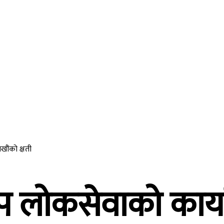
ीवनशैली
मनोरन्जन
विजनेश
अन्तर्राष्ट्रिय
अन
खौंको क्षती
ल्प लोकसेवाको का