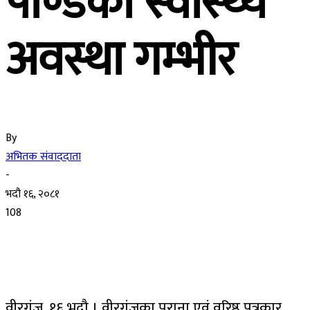
पाण्डेको स्वास्थ्य
अवस्था गम्भीर
By
अभितक संवाददाता
-
भदौ १६, २०८१
108
वीरगंज, १६ भदौ । वीरगंजका पुराना एवं वरिष्ठ पत्रकार