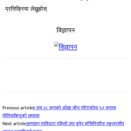
प्रतिक्रिया लेख्नुहोस्
विज्ञापन
Previous article
१ सय २८ जनाको आँखा जाँच गरिएकोमा ५३ जनामा
मोतियाबिन्दुको समस्या
Next article
अल्पाइन माविद्वारा पहिलो उमा वुमेन इन्जिनियरिङ स्कूलरसीप