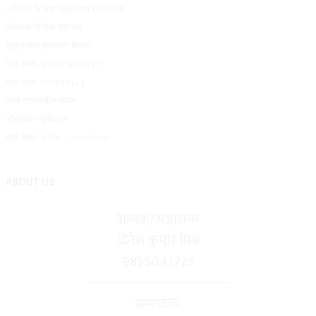
अभितक मिडिया प्रालिद्वारा सञ्चालित
अभितक मिडिया डट कम
सूचना तथा प्रसारण विभाग
दर्ता नम्बरः ४३८२–२०८०/८१
पान नम्बरः ६१०३९१३८३
प्रेस काउनसील नेपाल
ऑनलाइन सुचिकरण
दर्ता नम्बरः ४११० - २०८०/०८१
ABOUT US
अध्यक्ष/सञ्चालकः
दिनेश कुमार मिश्र
9855041725
----------------------------------
सम्पादकः