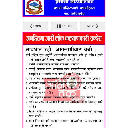
❮ Prev
❚❚ Pause
Next ❯