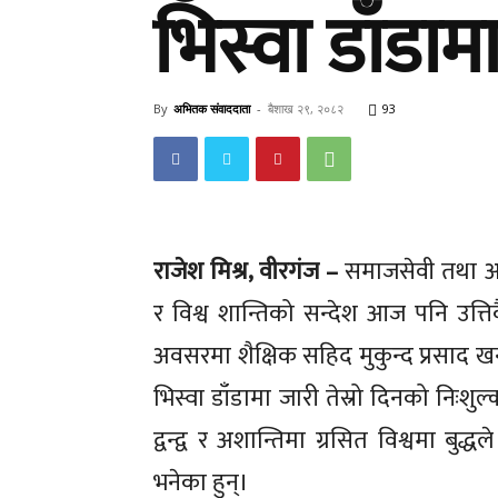
भिस्वा डाँडा
मुख्य
मुख्य
By
अभितक संवाददाता
-
बैशाख २९, २०८२
93
अपरा
अपरा
फिचर
फिचर
राजेश मिश्र, वीरगंज –
समाजसेवी तथा अधि
प्रतिक्रिया ले
प्रतिक्रिया ले
र विश्व शान्तिको सन्देश आज पनि उत्ति
कला–स
कला–स
अवसरमा शैक्षिक सहिद मुकुन्द प्रसाद खन
भिस्वा डाँडामा जारी तेस्रो दिनको निःशुल्
प्रवास
प्रवास
द्वन्द्व र अशान्तिमा ग्रसित विश्वमा बु
भनेका हुन्।