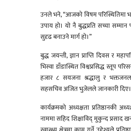
खेलक
खेलक
उनले भने, “आजको विषम परिस्थितिमा भगव
उपाय हो। यो नै बुद्धप्रति सच्चा सम्मा
प्रतिक्रिया ले
प्रतिक्रिया ले
सुदृढ बनाउने मार्ग हो।”
बुद्ध जयन्ती, ज्ञान प्राप्ति दिवस र 
भिस्वा डाँडास्थित विश्वप्रसिद्ध स्तूप
हजार ८ सयजना
श्रद्धालु र भक्तजनल
सहसचिव अजित भुजेलले जानकारी दिए
कार्यक्रमको अध्यक्षता प्रतिष्ठानकी अध्
नाममा सहिद शिक्षाविद् मुकुन्द प्रसाद 
स्वास्थ्य क्षेत्रमा काम गर्ने उद्देश्यले