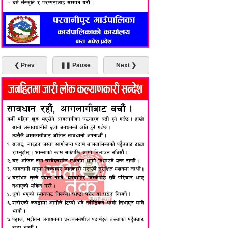
❮ Prev
❚❚ Pause
Next ❯