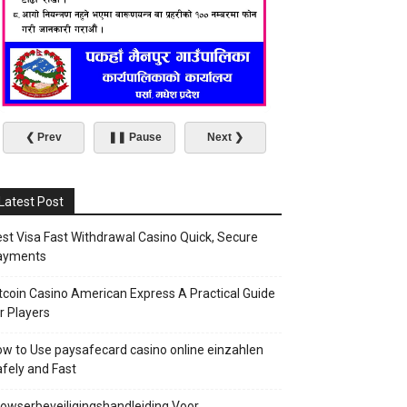
❮ Prev
❚❚ Pause
Next ❯
Latest Post
st Visa Fast Withdrawal Casino Quick, Secure
ayments
tcoin Casino American Express A Practical Guide
r Players
w to Use paysafecard casino online einzahlen
fely and Fast
owserbeveiligingshandleiding Voor