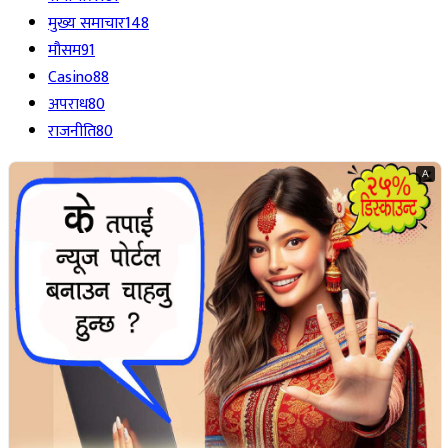
मुख्य समाचार
148
मौसम
91
Casino
88
अपराध
80
राजनीति
80
A