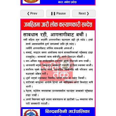
❮ Prev
❚❚ Pause
Next ❯