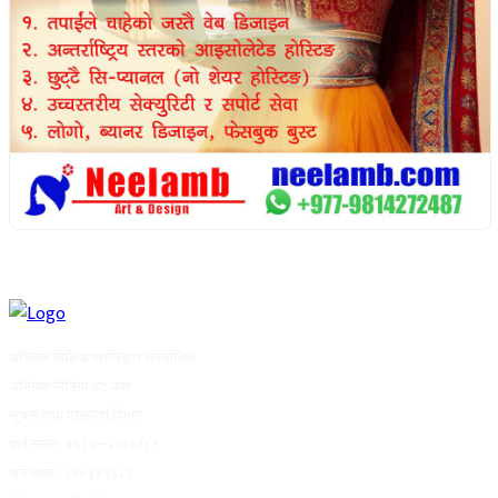
अभितक मिडिया प्रालिद्वारा सञ्चालित
अभितक मिडिया डट कम
सूचना तथा प्रसारण विभाग
दर्ता नम्बरः ४३८२–२०८०/८१
पान नम्बरः ६१०३९१३८३