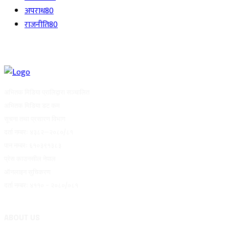
अपराध
80
राजनीति
80
अभितक मिडिया प्रालिद्वारा सञ्चालित
अभितक मिडिया डट कम
सूचना तथा प्रसारण विभाग
दर्ता नम्बरः ४३८२–२०८०/८१
पान नम्बरः ६१०३९१३८३
प्रेस काउनसील नेपाल
ऑनलाइन सुचिकरण
दर्ता नम्बरः ४११० - २०८०/०८१
ABOUT US