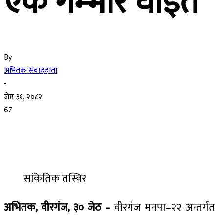
एक गम्भीर घाइते
By
अभितक संवाददाता
-
जेष्ठ ३१, २०८२
67
सांकेतिक तस्विर
अभितक, वीरगंज, ३० जेठ –
वीरगंज मनपा–२२ अन्तर्गत