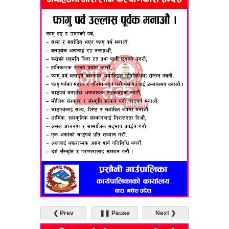
❮ Prev
❚❚ Pause
Next ❯