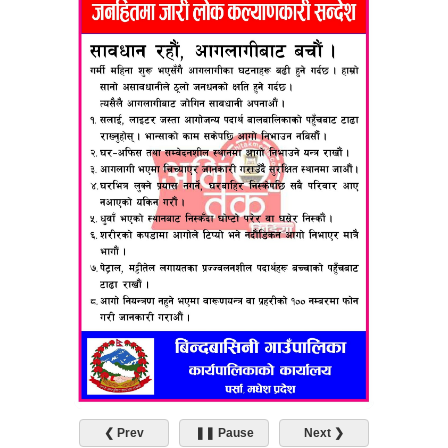
❮ Prev
❚❚ Pause
Next ❯