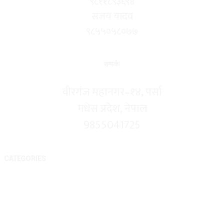
९८११८९३६९४
संजय यादव
९८५५०५८०७७
सम्पर्कः
वीरगंज महानगर–१४, पर्सा
मधेस प्रदेश, नेपाल
9855041725
CATEGORIES