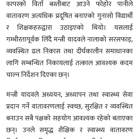
वरपरको विर्ता बस्तीबाट आउने फोहोर पानीले
वातावरण अत्यधिक प्रदूषित बनाएको गुनासो विद्यार्थी
र शिक्षकहरुद्वारा उठाइएको थियो। यसलाई
गम्भीरतापूर्वक लिँदै मन्त्री यादवले नालाको सरसफाइ,
व्यवस्थित ढल निकास तथा दीर्घकालीन समाधानका
लागि सम्बन्धित निकायलाई तत्काल आवश्यक कदम
चाल्न निर्देशन दिएका छन्।
मन्त्री यादवले अध्ययन, अध्यापन तथा स्वास्थ्य सेवा
प्रदान गर्ने वातावरणलाई स्वच्छ, सुरक्षित र व्यवस्थित
बनाउन सबै पक्षको सहयोग आवश्यक रहेको बताएका
छन्। उनले समृद्ध शैक्षिक र स्वास्थ्य वातावरण