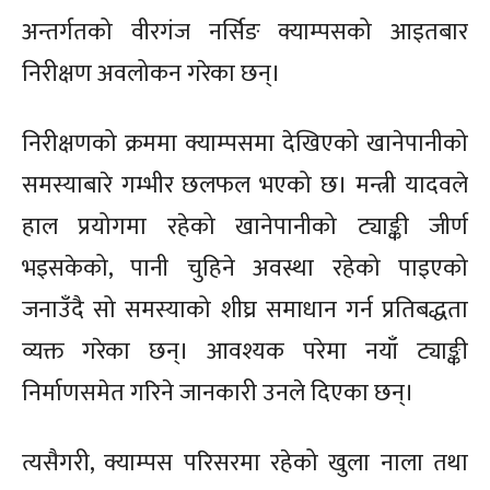
अन्तर्गतको वीरगंज नर्सिङ क्याम्पसको ​आइतबार
निरीक्षण अवलोकन गरेका छन्।
निरीक्षणको क्रममा क्याम्पसमा देखिएको खानेपानीको
समस्याबारे गम्भीर छलफल भएको छ। मन्त्री यादवले
हाल प्रयोगमा रहेको खानेपानीको ट्याङ्की जीर्ण
भइसकेको, पानी चुहिने अवस्था रहेको पाइएको
जनाउँदै सो समस्याको शीघ्र समाधान गर्न प्रतिबद्धता
व्यक्त गरेका छन्। आवश्यक परेमा नयाँ ट्याङ्की
निर्माणसमेत गरिने जानकारी उनले दिएका छन्।
त्यसैगरी, क्याम्पस परिसरमा रहेको खुला नाला तथा