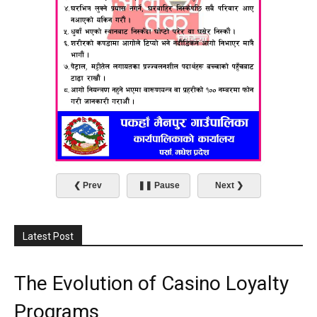
❮ Prev
❚❚ Pause
Next ❯
Latest Post
The Evolution of Casino Loyalty
Programs