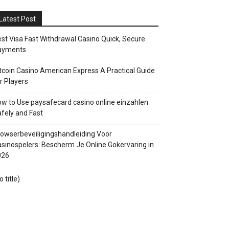
Latest Post
st Visa Fast Withdrawal Casino Quick, Secure
ayments
tcoin Casino American Express A Practical Guide
r Players
w to Use paysafecard casino online einzahlen
fely and Fast
owserbeveiligingshandleiding Voor
sinospelers: Bescherm Je Online Gokervaring in
026
o title)