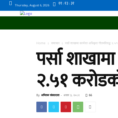
Thursday, August 6, 2026
समाचार
राजनीति
राष्ट्रिय
स्वास्थ्य
Home
समाचार
पर्सा शाखामा कार्यरत अधिकृत गौतमविरुद्ध २.५१ क
पर्सा शाखामा
२.५१ करोडको भ्
By
अभितक संवाददाता
-
असार ३, २०८२
66