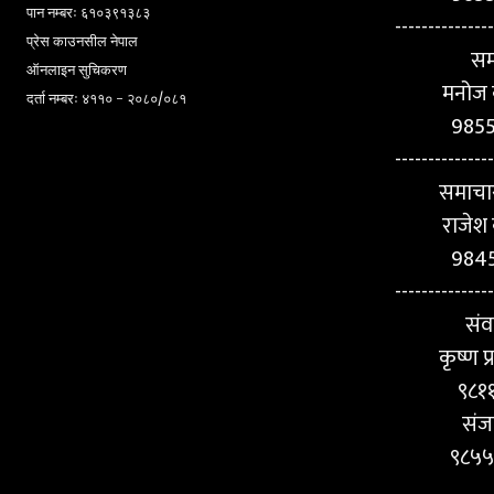
पान नम्बरः ६१०३९१३८३
---------------
प्रेस काउनसील नेपाल
सम
ऑनलाइन सुचिकरण
मनोज क
दर्ता नम्बरः ४११० - २०८०/०८१
985
---------------
समाचा
राजेश 
984
---------------
संव
कृष्ण 
९८१
संज
९८५