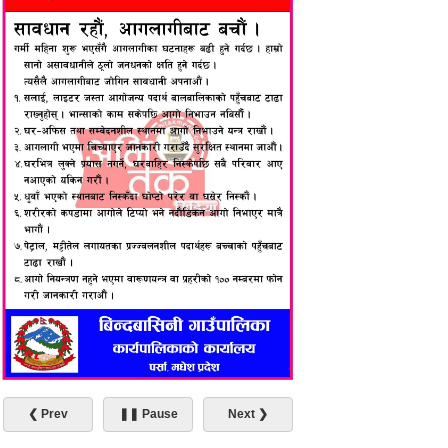
❮ Prev
❚❚ Pause
Next ❯