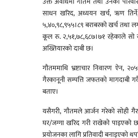
उक्त अवधिमा गौतम तथा उनको परिवारले 
साधन खरिद, अध्ययन खर्च, ऋण तिर्ने,
५,४०,९८,९५५।८९ बराबरको खर्च तथा लग
कूल रु. २,५१,७८,६८७।७१ रहेकाले सो 
अख्तियारको दाबी छ।
गौतममाथि भ्रष्टाचार निवारण ऐन, २०५
गैरकानूनी सम्पत्ति जफतको मागदाबी गर
बताए
।
यसैगरी,
गौतमले आर्जन गरेको सोही गैरक
घर/जग्गा खरिद गरी राखेको पाइएको छ। 
प्रयोजनका लागि प्रतिवादी बनाइएको
​थ