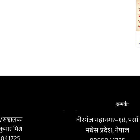
सम्पर्कः
ष/सञ्चालकः
वीरगंज महानगर–१४, पर्सा
कुमार मिश्र
मधेस प्रदेश, नेपाल
5041725