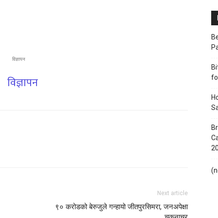
Be
P
विज्ञापन
Bi
fo
Ho
Sa
Br
Ca
2
(n
Next article
९० करोडको बेरुजुले गन्हायो जीतपुरसिमरा, जनअपेक्षा
चकनाचुर