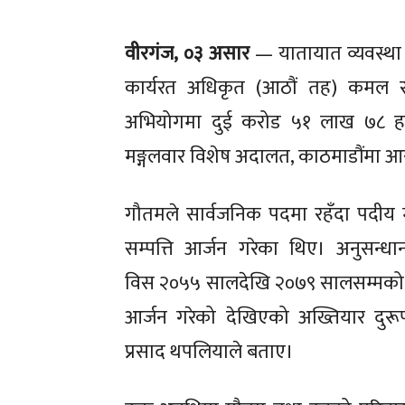
वीरगंज
,
​०३
असार
— यातायात व्यवस्था 
कार्यरत अधिकृत (आठौं तह) कमल राज
अभियोगमा दुई करोड ५१ लाख ७८ हज
मङ्गलवार
विशेष अदालत, काठमाडौंमा आर
गौतमले सार्वजनिक पदमा रहँदा पदीय मर
सम्पत्ति आर्जन गरेका थिए। अनुसन्
विस
२०५५ सालदेखि २०७९ सालसम्मको अव
आर्जन गरेको देखिएको
अख्तियार दुर
प्रसाद थपलिया
​ले बताए
।