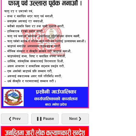
❮ Prev
❚❚ Pause
Next ❯