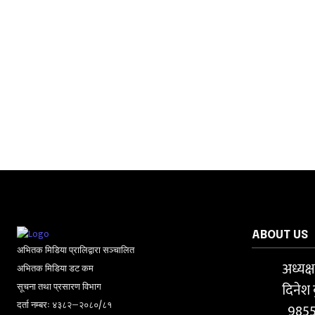
ABOUT US
अभितक मिडिया प्रालिद्वारा सञ्चालित
अध्यक्
अभितक मिडिया डट कम
दिनेश 
सूचना तथा प्रसारण विभाग
दर्ता नम्बरः ४३८२–२०८०/८१
985