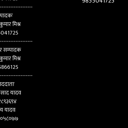
9855041725
-------------------
्पादकः
ुमार मिश्र
5041725
-------------------
र सम्पादक
कुमार मिश्र
5866125
-------------------
ाददाताः
प्रसाद यादव
१८९३६९४
य यादव
५०५८०७७