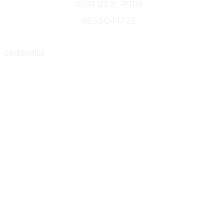
मधेस प्रदेश, नेपाल
9855041725
CATEGORIES