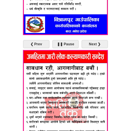
❮ Prev
❚❚ Pause
Next ❯