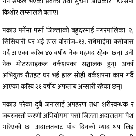
गर्न सफल भएको प्रवक्ता तथा सुचना अधिकारी डिएसपी
किशोर लम्सालले बताए।
पक्राउ पर्नेमा पर्सा जिल्लाको बहुदरमाई नगरपालिका–२,
सिसियारी घर भई हाल वीरगंज–१३, राधेमाईमा बसोबास
Menu
Menu
गर्दै आएका करिब ४० वर्षीय नेक महमद रहेका छन्। उनी
नेक मोटरसाइकल वर्कशपका सञ्चालक हुन्। अर्का
समाचार
समाचार
राजनीति
राजनीति
राष्ट्रिय
राष्ट्रिय
स्वास्थ्य
स्वास्थ्य
अभियुक्त रौतहट घर भई हाल सोही वर्कशपमा काम गर्दै
आएका करिब २१ वर्षीय अफताब अन्सारी रहेका छन्।
जीवनशैली
जीवनशैली
मनोरन्जन
मनोरन्जन
विजनेश
विजनेश
पक्राउ परेका दुबै जनालाई अपहरण तथा शरीरबन्धक र
Video News
Video News
जबरजस्ती करणी अभियोगमा पर्सा जिल्ला अदालतमा पेश
अन्तर्राष्ट्रिय
अन्तर्राष्ट्रिय
अन्तर्वार्ता
अन्तर्वार्ता
विचार
विचार
शिक्षा
शिक्षा
गरिएको छ। अदालतबाट पाँच दिनको म्याद थप लिइ