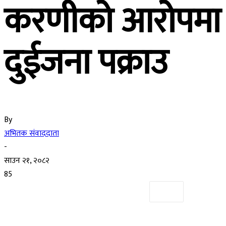
करणीको आरोपमा
दुईजना पक्राउ
By
अभितक संवाददाता
-
साउन २१, २०८२
85