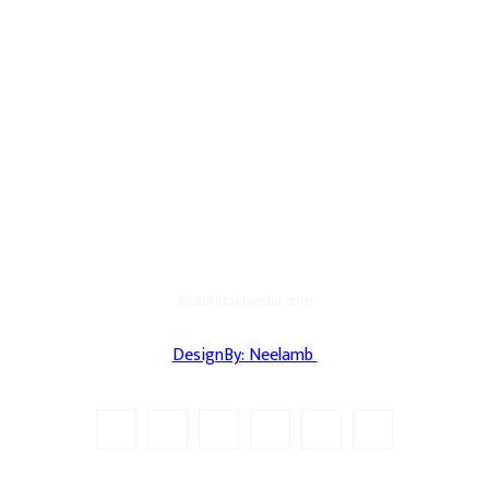
© abhitakmedia.com
DesignBy: Neelamb