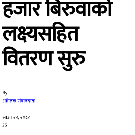
हजार बिरुवाको
लक्ष्यसहित
वितरण सुरु
By
अभितक संवाददाता
-
साउन २२, २०८२
35