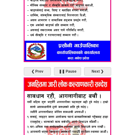
❮ Prev
❚❚ Pause
Next ❯