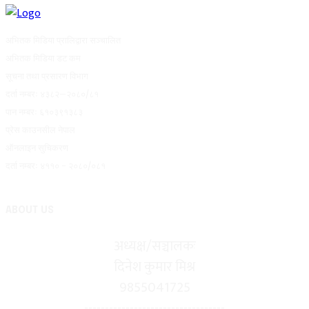
अभितक मिडिया प्रालिद्वारा सञ्चालित
अभितक मिडिया डट कम
सूचना तथा प्रसारण विभाग
दर्ता नम्बरः ४३८२–२०८०/८१
पान नम्बरः ६१०३९१३८३
प्रेस काउनसील नेपाल
ऑनलाइन सुचिकरण
दर्ता नम्बरः ४११० - २०८०/०८१
ABOUT US
अध्यक्ष/सञ्चालकः
दिनेश कुमार मिश्र
9855041725
----------------------------------