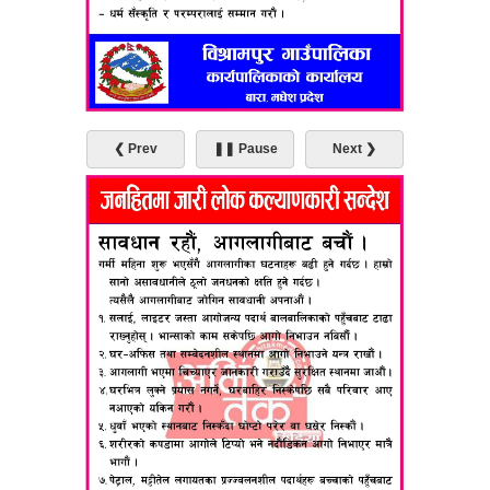
❮ Prev
❚❚ Pause
Next ❯