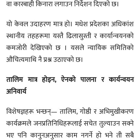
वा कारबाही किनारा लगाउन निर्देशन दिएको छ।
समाचार
समाचार
राजनीति
राजनीति
राष्ट्रिय
राष्ट्रिय
स्वास्थ्य
स्वास्थ्य
यो केवल उदाहरण मात्र हो। मधेश प्रदेशका अधिकांश
स्थानीय तहहरूमा यस्तै ढिलासुस्ती र कार्यान्वयनको
जीवनशैली
जीवनशैली
मनोरन्जन
मनोरन्जन
विजनेश
विजनेश
कमजोरी देखिएको छ । यसले न्यायिक समितिको
Video News
Video News
औचित्यमाथि नै प्रश्न उठाएको छ।
अन्तर्राष्ट्रिय
अन्तर्राष्ट्रिय
अन्तर्वार्ता
अन्तर्वार्ता
विचार
विचार
शिक्षा
शिक्षा
तालिम मात्र होइन, ऐनको पालना र कार्यन्वयन
स्वास्थ्य
स्वास्थ्य
मुख्य समाचार
मुख्य समाचार
अपराध
अपराध
यात्रा
यात्रा
अनिवार्य
विशेषज्ञहरू भन्छन्— तालिम, गोष्ठी र अभिमुखीकरण
फिचर
फिचर
कला–साहित्य
कला–साहित्य
प्रवास
प्रवास
मौसम
मौसम
कार्यक्रमले जनप्रतिनिधिहरूलाई सचेत तुल्याउन सक्ने
भए पनि कानुनअनुसार काम नगर्ने हो भने ती सबै
आया जनमदिन गुरु जी दा – न्यान्सी अल्लाघ | बाबा गुलजार
आया जनमदिन गुरु जी दा – न्यान्सी अल्लाघ | बाबा गुलजार
खेलकुद
खेलकुद
| गुरुजी बडे मन्दिर
| गुरुजी बडे मन्दिर