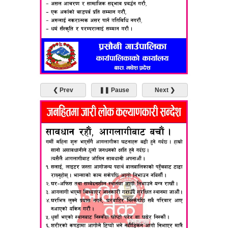
❮ Prev
❚❚ Pause
Next ❯