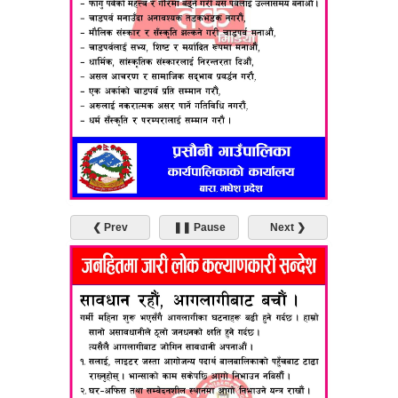
❮ Prev
❚❚ Pause
Next ❯