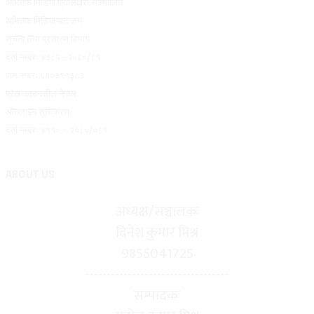
अभितक मिडिया प्रालिद्वारा सञ्चालित
अभितक मिडिया डट कम
सूचना तथा प्रसारण विभाग
दर्ता नम्बरः ४३८२–२०८०/८१
पान नम्बरः ६१०३९१३८३
प्रेस काउनसील नेपाल
ऑनलाइन सुचिकरण
दर्ता नम्बरः ४११० - २०८०/०८१
ABOUT US
अध्यक्ष/सञ्चालकः
दिनेश कुमार मिश्र
9855041725
----------------------------------
सम्पादकः