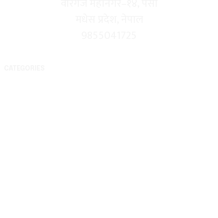
वीरगंज महानगर–१४, पर्सा
मधेस प्रदेश, नेपाल
9855041725
CATEGORIES