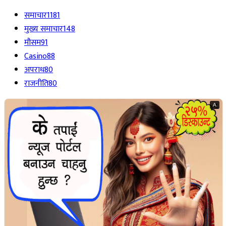
समाचार
1181
मुख्य समाचार
148
मौसम
91
Casino
88
अपराध
80
राजनीति
80
A