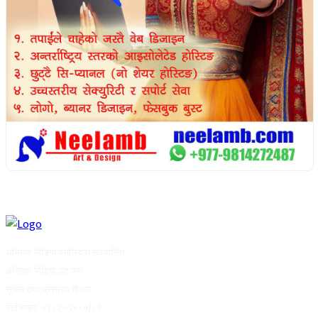
अभितक मिडिया प्रालिद्वारा सञ्चालित
अभितक मिडिया डट कम
सूचना तथा प्रसारण विभाग
दर्ता नम्बरः ४३८२–२०८०/८१