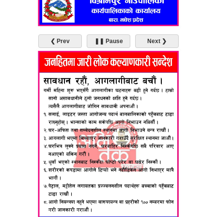
❮ Prev
❚❚ Pause
Next ❯