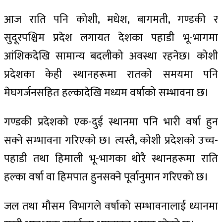
आज राति पनि कोशी, मधेश, बागमती, गण्डकी र
सुदूरपश्चिम प्रदेश लगायत देशका पहाडी भू-भागमा
आंशिकदेखि सामान्य बदलीको अवस्था रहनेछ। कोशी
Menu
Menu
प्रदेशका केही स्थानहरूमा रातको समयमा पनि
मेघगर्जनसहित हल्कादेखि मध्यम वर्षाको सम्भावना छ।
समाचार
समाचार
राजनीति
राजनीति
राष्ट्रिय
राष्ट्रिय
स्वास्थ्य
स्वास्थ्य
गण्डकी प्रदेशको एक-दुई स्थानमा पनि भारी वर्षा हुन
जीवनशैली
जीवनशैली
मनोरन्जन
मनोरन्जन
विजनेश
विजनेश
सक्ने सम्भावना गरिएको छ। त्यस्तै, कोशी प्रदेशको उच्च-
पहाडी तथा हिमाली भू-भागका थोरै स्थानहरूमा राति
Video News
Video News
अन्तर्राष्ट्रिय
अन्तर्राष्ट्रिय
अन्तर्वार्ता
अन्तर्वार्ता
विचार
विचार
शिक्षा
शिक्षा
हल्का वर्षा वा हिमपात हुनसक्ने पूर्वानुमान गरिएको छ।
जल तथा मौसम विभागले वर्षाको सम्भावनालाई ध्यानमा
स्वास्थ्य
स्वास्थ्य
मुख्य समाचार
मुख्य समाचार
अपराध
अपराध
यात्रा
यात्रा